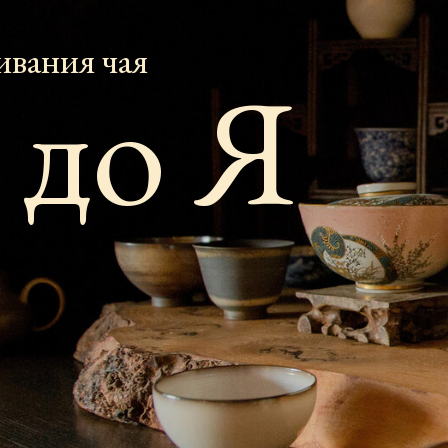
ивания чая
 до Я