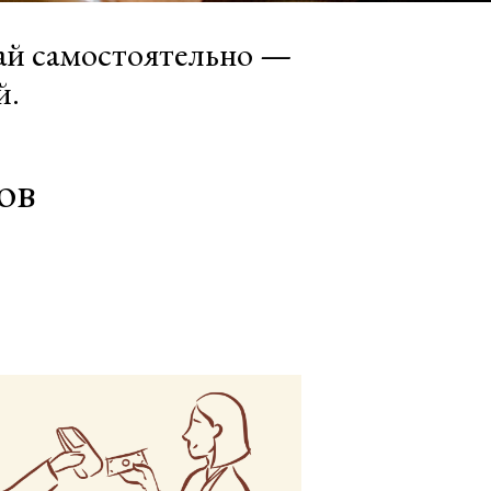
ай самостоятельно —
й.
ов